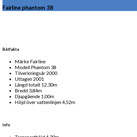
Fairline phantom 38
Båtfakta
Märke Fairline
Modell Phantom 38
Tilverkningsår 2000
Uttagen 2001
Längd totalt 12.30m
Bredd 3,84m
Djupgående 1,00m
Höjd över vattenlinjen 4,52m
info
Transporthöjd 4,30m