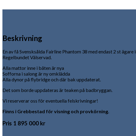
Beskrivning
En av få Svensksålda Fairline Phantom 38 med endast 2 st ägare 
Regelbundet Välservad.
Alla mattor inne i båten är nya
Sofforna i salong är ny omklädda
Alla dynor på flybridge och där bak uppdaterat.
Det som borde uppdateras är teaken på badbryggan.
Vi reserverar oss för eventuella felskrivningar!
Finns i Grebbestad för visning och provkörning.
Pris 1 895 000 kr