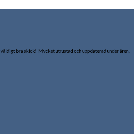
i väldigt bra skick! Mycket utrustad och uppdaterad under åren.