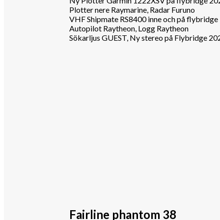
Ny Plotter Garmin 1222XSV på flybridge 20
Plotter nere Raymarine, Radar Furuno
VHF Shipmate RS8400 inne och på flybridge
Autopilot Raytheon, Logg Raytheon
Sökarljus GUEST, Ny stereo på Flybridge 20
Fairline phantom 38