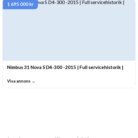
1 695 000 kr
Nimbus 31 Nova S D4-300 -2015 | Full servicehistorik |
Visa annons →