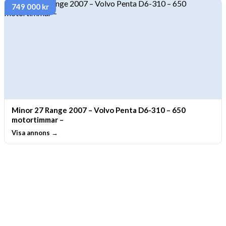
749 000 kr
Minor 27 Range 2007 – Volvo Penta D6-310 – 650
motortimmar –
Visa annons →