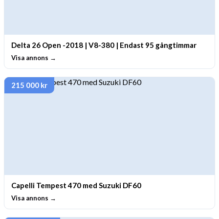
Delta 26 Open -2018 | V8-380 | Endast 95 gångtimmar
Visa annons →
215 000 kr
Capelli Tempest 470 med Suzuki DF60
Visa annons →