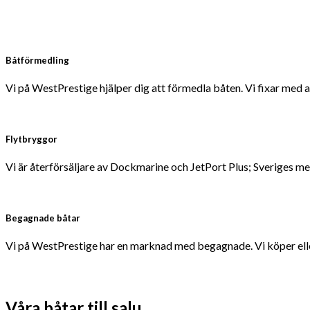
Båtförmedling
Vi på WestPrestige hjälper dig att förmedla båten. Vi fixar med a
Flytbryggor
Vi är återförsäljare av Dockmarine och JetPort Plus; Sveriges 
Begagnade båtar
Vi på WestPrestige har en marknad med begagnade. Vi köper eller 
Våra båtar till salu