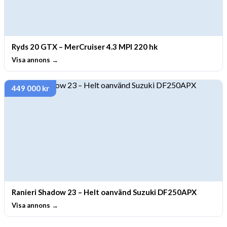
Ryds 20 GTX – MerCruiser 4.3 MPI 220 hk
Visa annons →
449 000 kr
Ranieri Shadow 23 – Helt oanvänd Suzuki DF250APX
Visa annons →