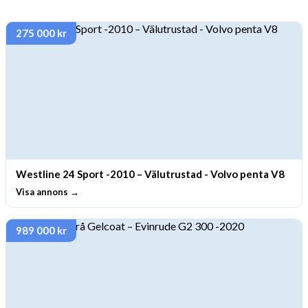
275 000 kr
Westline 24 Sport -2010 – Välutrustad - Volvo penta V8
Visa annons →
989 000 kr