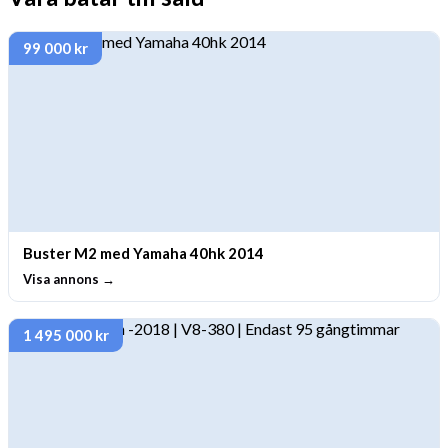
99 000 kr
Buster M2 med Yamaha 40hk 2014
Visa annons →
1 495 000 kr