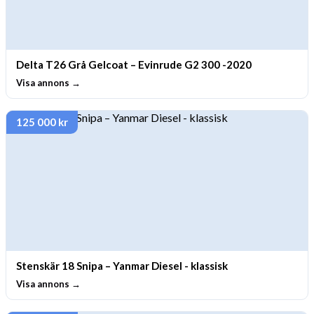
Delta T26 Grå Gelcoat – Evinrude G2 300 -2020
Visa annons →
125 000 kr
Stenskär 18 Snipa – Yanmar Diesel - klassisk
Visa annons →